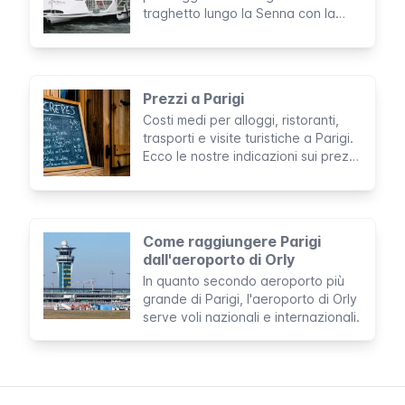
traghetto lungo la Senna con la
comodità di un autobus hop-on
hop-off a Parigi
Prezzi a Parigi
Costi medi per alloggi, ristoranti,
trasporti e visite turistiche a Parigi.
Ecco le nostre indicazioni sui prezzi
dei servizi e delle necessità
quotidiane, in modo che tu possa
farti un'idea per il budget.
Come raggiungere Parigi
dall'aeroporto di Orly
In quanto secondo aeroporto più
grande di Parigi, l'aeroporto di Orly
serve voli nazionali e internazionali.